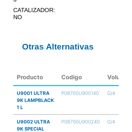
CATALIZADOR:
NO
Otras Alternativas
Producto
Codigo
Volume
U9001 ULTRA
P08700U900140
G/4
9K LAMPBLACK
1 L
U9002 ULTRA
P08700U900240
G/4
9K SPECIAL