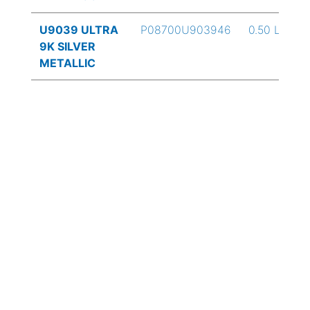
U9039 ULTRA
P08700U903946
0.50 L
9K SILVER
METALLIC