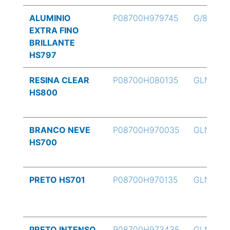
ALUMINIO
P08700H979745
G/8
EXTRA FINO
BRILLANTE
HS797
RESINA CLEAR
P08700H080135
GLN
HS800
BRANCO NEVE
P08700H970035
GLN
HS700
PRETO HS701
P08700H970135
GLN
PRETO INTENSO
P08700H973435
GLN