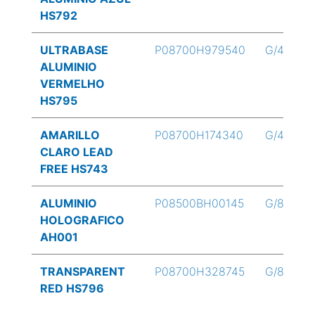
HS792
ULTRABASE
P08700H979540
G/4
ALUMINIO
VERMELHO
HS795
AMARILLO
P08700H174340
G/4
CLARO LEAD
FREE HS743
ALUMINIO
P08500BH00145
G/8
HOLOGRAFICO
AH001
TRANSPARENT
P08700H328745
G/8
RED HS796