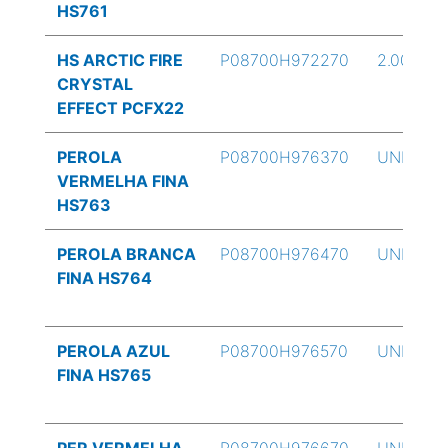
HS761
HS ARCTIC FIRE
P08700H972270
2.00 oz
CRYSTAL
EFFECT PCFX22
PEROLA
P08700H976370
UND
VERMELHA FINA
HS763
PEROLA BRANCA
P08700H976470
UND
FINA HS764
PEROLA AZUL
P08700H976570
UND
FINA HS765