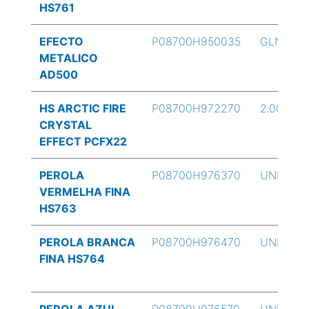
HS761
EFECTO
P08700H950035
GLN
METALICO
AD500
HS ARCTIC FIRE
P08700H972270
2.00 oz
CRYSTAL
EFFECT PCFX22
PEROLA
P08700H976370
UND
VERMELHA FINA
HS763
PEROLA BRANCA
P08700H976470
UND
FINA HS764