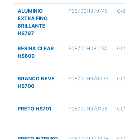
ALUMINIO
P08700H979745
G/8
EXTRA FINO
BRILLANTE
HS797
RESINA CLEAR
P08700H080135
GLN
HS800
BRANCO NEVE
P08700H970035
GLN
HS700
PRETO HS701
P08700H970135
GLN
PRETO INTENSO
P08700H973435
GLN