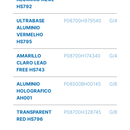
HS792
ULTRABASE
P08700H979540
G/4
ALUMINIO
VERMELHO
HS795
AMARILLO
P08700H174340
G/4
CLARO LEAD
FREE HS743
ALUMINIO
P08500BH00145
G/8
HOLOGRAFICO
AH001
TRANSPARENT
P08700H328745
G/8
RED HS796