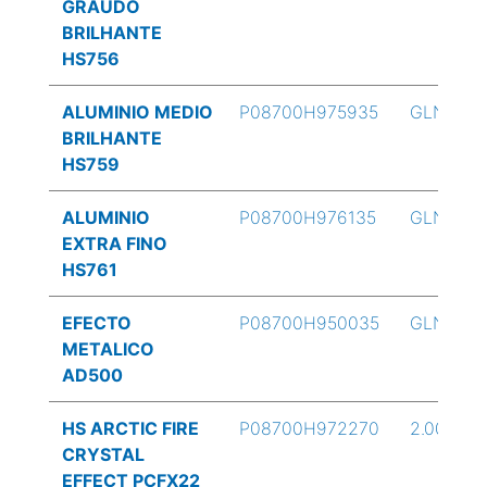
GRAUDO
BRILHANTE
HS756
ALUMINIO MEDIO
P08700H975935
GLN
BRILHANTE
HS759
ALUMINIO
P08700H976135
GLN
EXTRA FINO
HS761
EFECTO
P08700H950035
GLN
METALICO
AD500
HS ARCTIC FIRE
P08700H972270
2.00 oz
CRYSTAL
EFFECT PCFX22