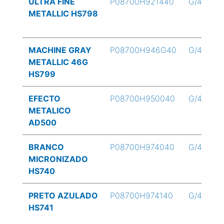
ULTRA FINE
P08700H921440
G/4
METALLIC HS798
MACHINE GRAY
P08700H946G40
G/4
METALLIC 46G
HS799
EFECTO
P08700H950040
G/4
METALICO
AD500
BRANCO
P08700H974040
G/4
MICRONIZADO
HS740
PRETO AZULADO
P08700H974140
G/4
HS741