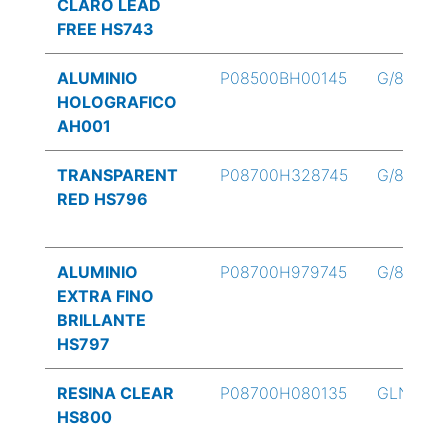
CLARO LEAD
FREE HS743
ALUMINIO
P08500BH00145
G/8
HOLOGRAFICO
AH001
TRANSPARENT
P08700H328745
G/8
RED HS796
ALUMINIO
P08700H979745
G/8
EXTRA FINO
BRILLANTE
HS797
RESINA CLEAR
P08700H080135
GLN
HS800