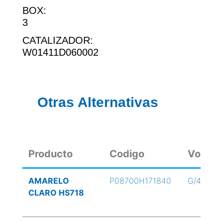
BOX:
3
CATALIZADOR:
W01411D060002
Otras Alternativas
Producto
Codigo
Volum
AMARELO
P08700H171840
G/4
CLARO HS718