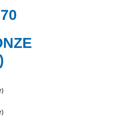
70
ONZE
)
r)
r)