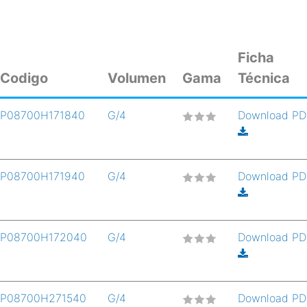
Ficha
Codigo
Volumen
Gama
Técnica
P08700H171840
G/4
Download P
P08700H171940
G/4
Download P
P08700H172040
G/4
Download P
P08700H271540
G/4
Download P