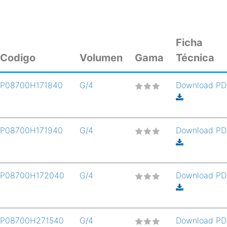
Ficha
Codigo
Volumen
Gama
Técnica
P08700H171840
G/4
Download P
P08700H171940
G/4
Download P
P08700H172040
G/4
Download P
P08700H271540
G/4
Download P