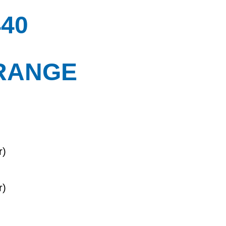
40
RANGE
r)
r)