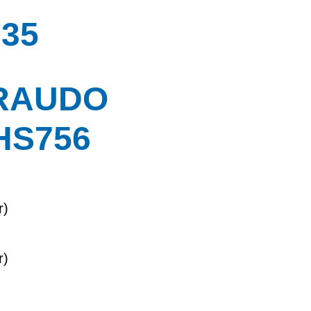
35
GRAUDO
HS756
r)
r)