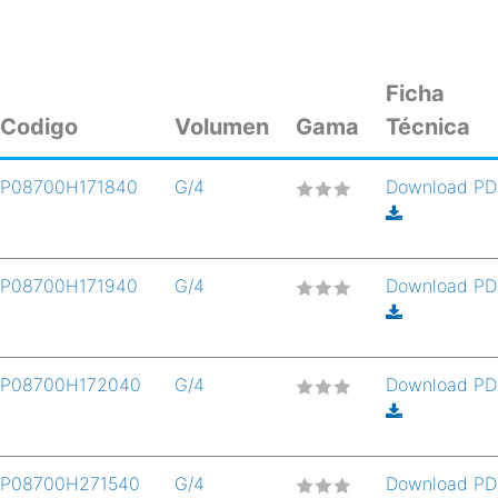
Ficha
Codigo
Volumen
Gama
Técnica
P08700H171840
G/4
Download P
P08700H171940
G/4
Download P
P08700H172040
G/4
Download P
P08700H271540
G/4
Download P