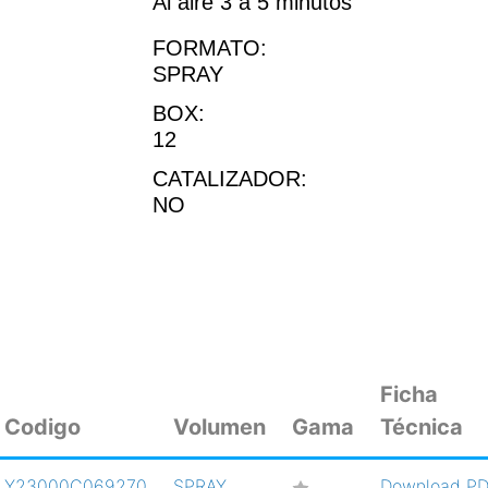
Al aire 3 a 5 minutos
FORMATO:
SPRAY
BOX:
12
CATALIZADOR:
NO
Ficha
Codigo
Volumen
Gama
Técnica
Y23000C069270
SPRAY
Download P