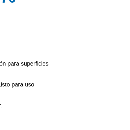
O
ón para superficies
sto para uso
.