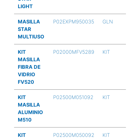
LIGHT
MASILLA
P02EXPM950035
GLN
STAR
MULTIUSO
KIT
P02000MFV5289
KIT
MASILLA
FIBRA DE
VIDRIO
FV520
KIT
P02500M051092
KIT
MASILLA
ALUMINIO
M510
KIT
P02500M050092
KIT