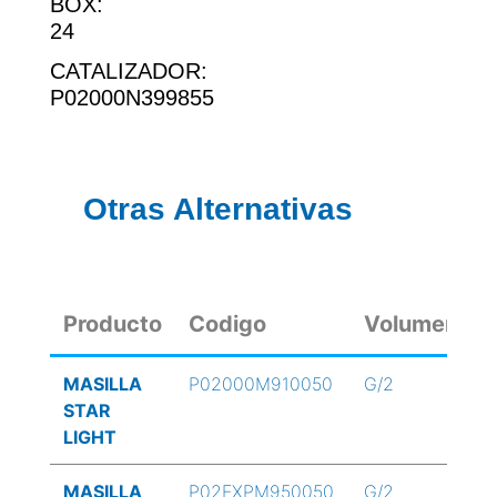
BOX:
24
CATALIZADOR:
P02000N399855
Otras Alternativas
Producto
Codigo
Volumen
MASILLA
P02000M910050
G/2
STAR
LIGHT
MASILLA
P02EXPM950050
G/2