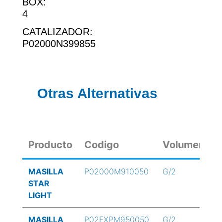
BOX:
4
CATALIZADOR:
P02000N399855
Otras Alternativas
Producto
Codigo
Volumen
MASILLA
P02000M910050
G/2
STAR
LIGHT
MASILLA
P02EXPM950050
G/2