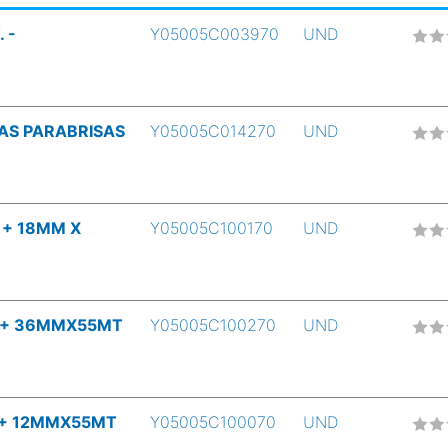
 -
Y05005C003970
UND
AS PARABRISAS
Y05005C014270
UND
 + 18MM X
Y05005C100170
UND
3+ 36MMX55MT
Y05005C100270
UND
3+ 12MMX55MT
Y05005C100070
UND