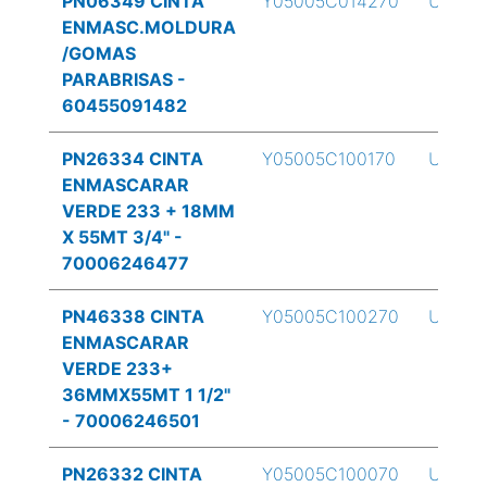
PN06349 CINTA
Y05005C014270
UND
ENMASC.MOLDURA
/GOMAS
PARABRISAS -
60455091482
PN26334 CINTA
Y05005C100170
UND
ENMASCARAR
VERDE 233 + 18MM
X 55MT 3/4" -
70006246477
PN46338 CINTA
Y05005C100270
UND
ENMASCARAR
VERDE 233+
36MMX55MT 1 1/2"
- 70006246501
PN26332 CINTA
Y05005C100070
UND