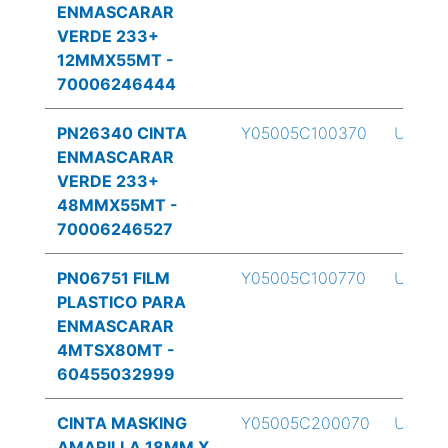
ENMASCARAR
VERDE 233+
12MMX55MT -
70006246444
PN26340 CINTA
Y05005C100370
UND
ENMASCARAR
VERDE 233+
48MMX55MT -
70006246527
PN06751 FILM
Y05005C100770
UND
PLASTICO PARA
ENMASCARAR
4MTSX80MT -
60455032999
CINTA MASKING
Y05005C200070
UND
AMARILLA 18MM X