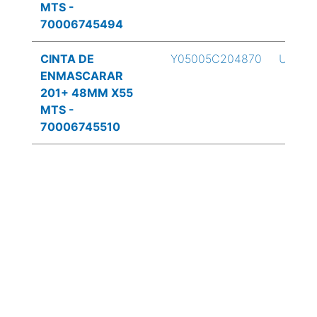
MTS -
70006745494
CINTA DE
Y05005C204870
UND
ENMASCARAR
201+ 48MM X55
MTS -
70006745510