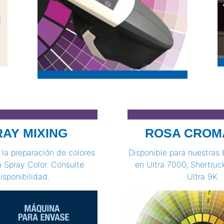
AY MIXING
ROSA CROM
la preparación de colores
Disponible para nuestras 
 Spray Color. Consulte
en Ultra 7000, Shertruc
isponibilidad.
Ultra 9K