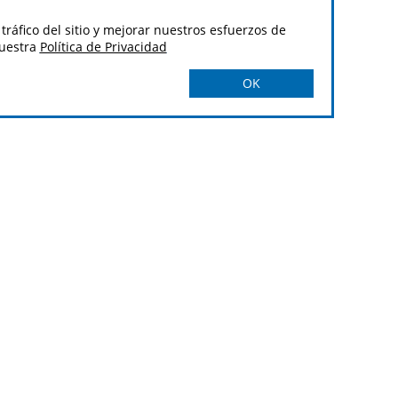
tráfico del sitio y mejorar nuestros esfuerzos de
nuestra
Política de Privacidad
OK
ICIAS
Suscribete
in-Williams. Al hacer clic en el botón de
ibimos en nuestra
Política de Privacidad.