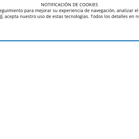
NOTIFICACIÓN DE COOKIES
e seguimiento para mejorar su experiencia de navegación, analizar el 
Í
, acepta nuestro uso de estas tecnologías. Todos los detalles en 
REGISTRATE Y RECIBE NOT
istrar mi correo electrónico, acepto recibir información y promociones de Sherw
ipción, usted acepta el procesamiento de datos y otras prácticas que descr