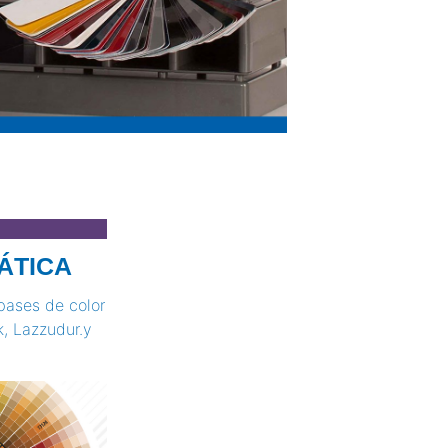
ÁTICA
bases de color
k, Lazzudur.y