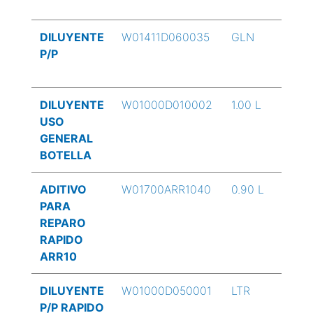
DILUYENTE
W01411D060035
GLN
P/P
DILUYENTE
W01000D010002
1.00 L
USO
GENERAL
BOTELLA
ADITIVO
W01700ARR1040
0.90 L
PARA
REPARO
RAPIDO
ARR10
DILUYENTE
W01000D050001
LTR
P/P RAPIDO