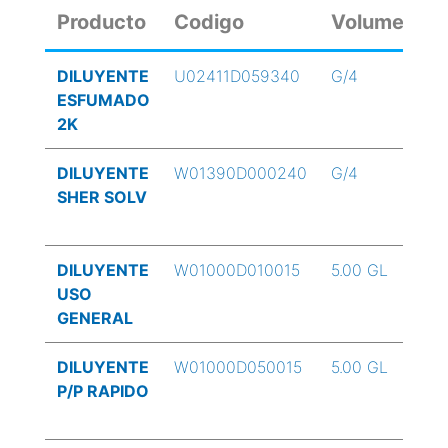
Producto
Codigo
Volumen
DILUYENTE
U02411D059340
G/4
ESFUMADO
2K
DILUYENTE
W01390D000240
G/4
SHER SOLV
DILUYENTE
W01000D010015
5.00 GL
USO
GENERAL
DILUYENTE
W01000D050015
5.00 GL
P/P RAPIDO