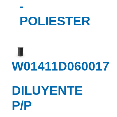
-
POLIESTER
W01411D060017
DILUYENTE
P/P