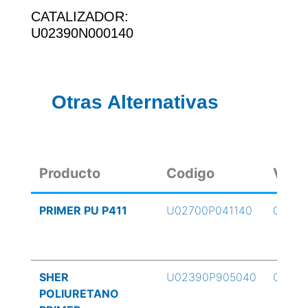
CATALIZADOR:
U02390N000140
Otras Alternativas
Producto
Codigo
Volu
PRIMER PU P411
U02700P041140
G/4
SHER
U02390P905040
G/4
POLIURETANO